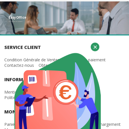
€
00
98
HT
EasyOffice
Acheter
Votre partenaire software !
×
SERVICE CLIENT
Condition Générale de Ventes
Méthode de paiement
Contactez-nous
Obtenir les tarifs revendeur
INFORMATION
Mentions légales
Condition Générale d'Utilisation
Politique de confidentialité
MON COMPTE
Paniers en cours
Mes factures
Mes clés
Téléchargement