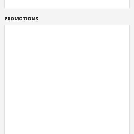
PROMOTIONS
Microsoft 365 Personnel
€
00