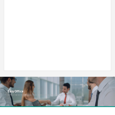
Microsoft 365 Famille
€
00
98
HT
EasyOffice
EasyOffice
Acheter
EasyOffice est le partenaire des entreprises qui ne veulent plus dépenser une fortune pour leurs suites bureautiques !
EasyOffice est le partenaire des entreprises qui ne veulent plus dépenser une fortune pour leurs suites bureautiques !