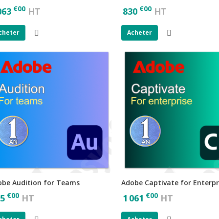
€
00
€
00
063
HT
830
HT
cheter
Acheter
obe Audition for Teams
Adobe Captivate for Enterpr
€
00
€
00
5
HT
1 061
HT