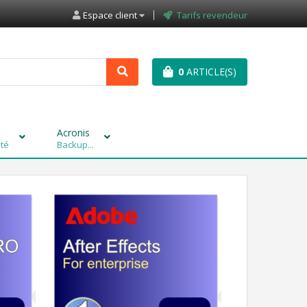
Espace client
Tarifs revendeur
0
ARTICLE(S)
Acronis
ité
Backup...