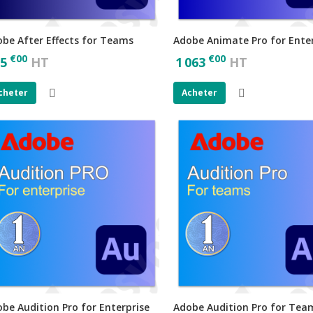
be After Effects for Teams
Adobe Animate Pro for Ente
€
00
€
00
5
HT
1 063
HT
cheter
Acheter
be Audition Pro for Enterprise
Adobe Audition Pro for Tea