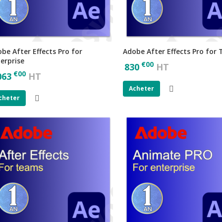
be After Effects Pro for
Adobe After Effects Pro for
erprise
€
00
830
HT
€
00
063
HT
Acheter
cheter