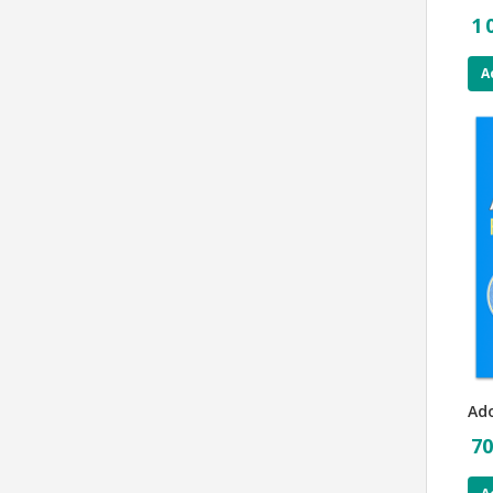
1 
A
Ad
70