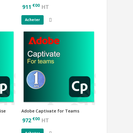
€
00
911
HT
Acheter
ise
Adobe Captivate for Teams
€
00
972
HT