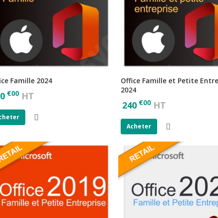
ice Famille 2024
Office Famille et Petite Entr
2024
€
00
0
HT
€
00
240
HT
cheter
Acheter