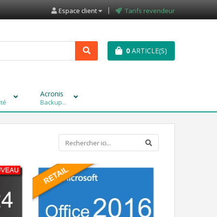
Espace client
Tarifs revendeur
0
ARTICLE(S)
Acronis
ité
Backup...