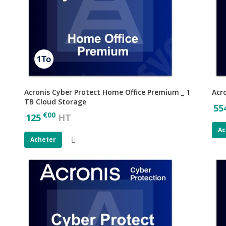
Acronis Cyber Protect Home Office Premium _ 1
Acr
TB Cloud Storage
55
€
00
125
HT
Ac
Acheter