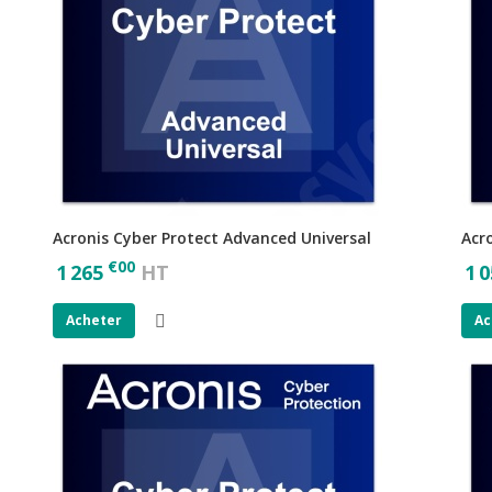
Acronis Cyber Protect Advanced Universal
Acr
€
00
1 265
HT
1 0
Acheter
Ac