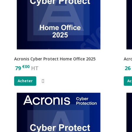
Acronis Cyber Protect Home Office 2025
Acr
€
00
79
HT
26
Acheter
Ac