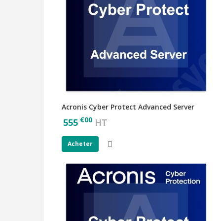
Acronis Cyber Protect Advanced Server
€
00
555
HT
Acheter