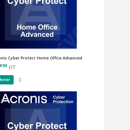
onis Cyber Protect Home Office Advanced
€
00
HT
heter