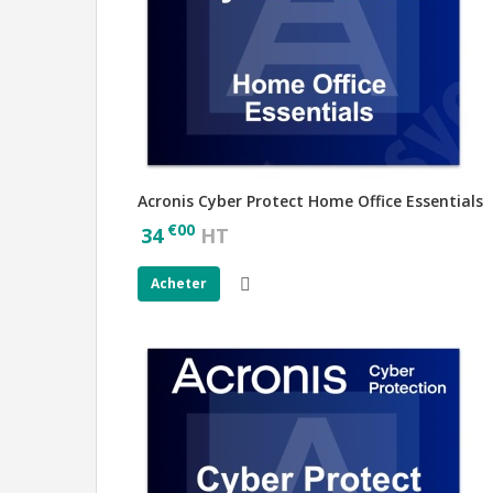
Acronis Cyber Protect Home Office Essentials
€
00
34
HT
Acheter