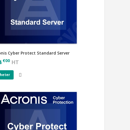
onis Cyber Protect Standard Server
€
00
4
HT
heter