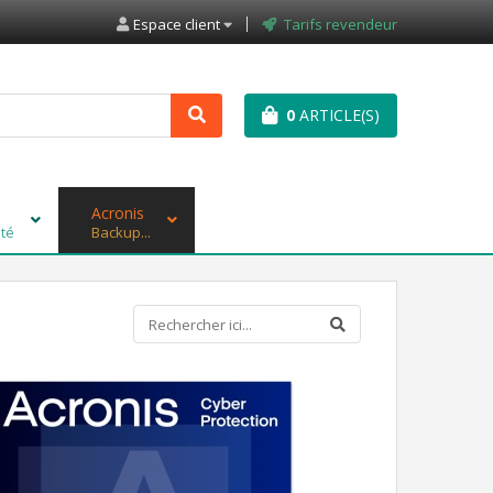
Espace client
Tarifs revendeur
0
ARTICLE(S)
Acronis
ité
Backup...