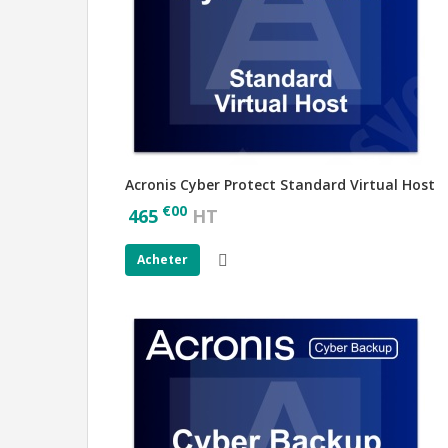
Acronis Cyber Protect Standard Virtual Host
€
00
465
HT
Acheter