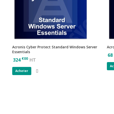
Acronis Cyber Protect Standard Windows Server
Acr
Essentials
68
€
00
324
HT
Ac
Acheter