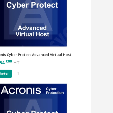
onis Cyber Protect Advanced Virtual Host
€
00
54
HT
heter