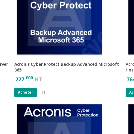
rver
Acronis Cyber Protect Backup Advanced Microsoft
Acr
365
Hos
€
00
227
HT
76
Acheter
Ac