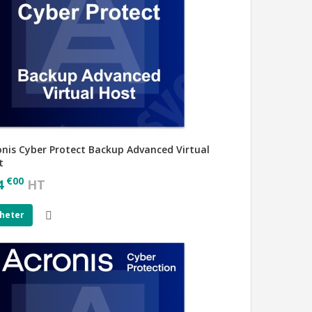
onis Cyber Protect Backup Advanced Virtual
t
€
00
4
HT
heter