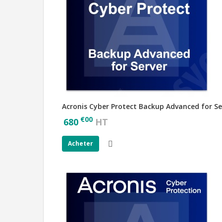
Acronis Cyber Protect Backup Advanced for Se
€
00
680
HT
Acheter