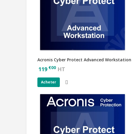
Acronis Cyber Protect Advanced Workstation
€
00
119
HT
Acheter