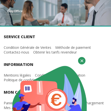
EasyOffice
Votre partenaire software !
SERVICE CLIENT
Condition Générale de Ventes
Méthode de paiement
Contactez-nous
Obtenir les tarifs revendeur
×
INFORMATION
Mentions légales
Condition Générale d'Utilisation
Microsoft 365 Famille
Politique de confidentialité
€
00
98
HT
MON COMPTE
Acheter
Paniers en cours
Mes factures
Mes clés
Téléchargement
Mes abonnements