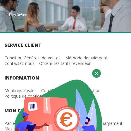
EasyOffice
Votre partenaire software !
SERVICE CLIENT
Microsoft 365 Famille
€
00
98
HT
Condition Générale de Ventes
Méthode de paiement
Contactez-nous
Obtenir les tarifs revendeur
Acheter
×
INFORMATION
Mentions légales
Condition Générale d'Utilisation
Politique de confidentialité
MON COMPTE
Paniers en cours
Mes factures
Mes clés
Téléchargement
Mes abonnements